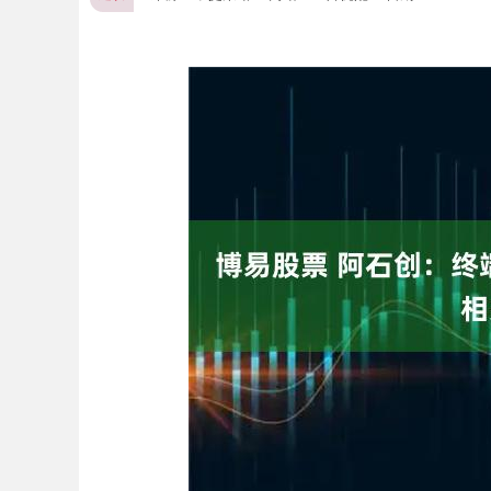
上证指数
3940.04
.40
2.13%
39.68
1.