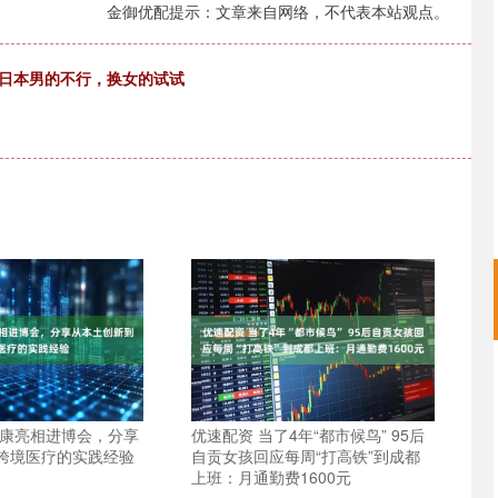
金御优配提示：文章来自网络，不代表本站观点。
，日本男的不行，换女的试试
健康亮相进博会，分享
优速配资 当了4年“都市候鸟” 95后
跨境医疗的实践经验
自贡女孩回应每周“打高铁”到成都
上班：月通勤费1600元