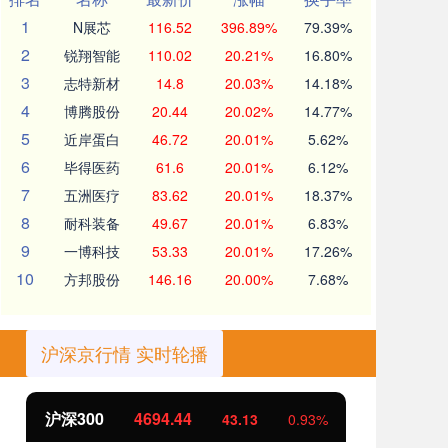
1
N展芯
116.52
396.89%
79.39%
2
锐翔智能
110.02
20.21%
16.80%
3
志特新材
14.8
20.03%
14.18%
4
博腾股份
20.44
20.02%
14.77%
5
近岸蛋白
46.72
20.01%
5.62%
6
毕得医药
61.6
20.01%
6.12%
7
五洲医疗
83.62
20.01%
18.37%
8
耐科装备
49.67
20.01%
6.83%
9
一博科技
53.33
20.01%
17.26%
10
方邦股份
146.16
20.00%
7.68%
沪深京行情 实时轮播
沪深300
4694.44
北
43.13
0.93%