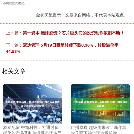
不构成投资建议。
金御优配提示：文章来自网络，不代表本站观点。
上一篇：
第一资本 泡沫恐慌？芯片巨头们的投资动作依旧不断！
下一篇：
冠达管理 5月19日巨星转债下跌0.36%，转股溢价率
44.53%
相关文章
象泰配资 中简科技：将通过多
广州华鑫 超级周来袭：新年非
样化的产品及制件满足市场多元
农见面下的全球市场前瞻