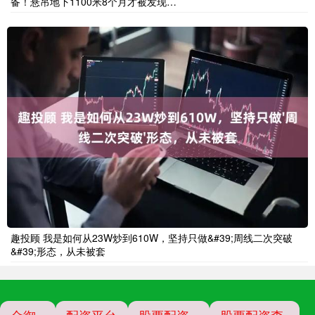
备！悬吊地下1100米8个月才被发现…
趣投顾 我是如何从23W炒到610W，坚持只做&#39;周线二次突破
&#39;形态，从未被套
金御
配资平台
股票配资
股票配资查