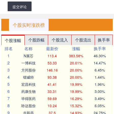
提交评论
个股实时涨跌榜
个股跌幅
个股流入
个股流出
换手率
个股涨幅
排名
名称
最新价
涨幅
换手率
1
N展芯
113.4
383.58%
46.30%
2
一博科技
53.33
20.01%
14.47%
3
方邦股份
146.16
20.00%
6.45%
4
锴威特
93.38
20.00%
1.44%
5
宏昌科技
41.41
19.99%
1.96%
6
药康生物
33.31
19.99%
3.00%
7
毕得医药
59.69
16.29%
3.49%
8
聆达股份
10.24
15.32%
6.05%
9
吉和昌
37.5
14.93%
24.75%