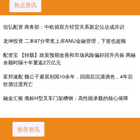
热点资讯
信弘配资 商务部：中欧就双方经贸关系新定位达成共识
龙坤投资 二本87分带奖上岸ANU金融管理，下签也超顺
配资宝 【转载】政策预期改善和市场风险偏好回升共振 两融
余额时隔十年重返2万亿元
富邦速配 魏公子避居别国10余年，回国后沉湎酒色，4年后
饮酒过度死亡
融金汇银 俄标H型叉车门架槽钢：高性能承载的核心保障
推荐资讯