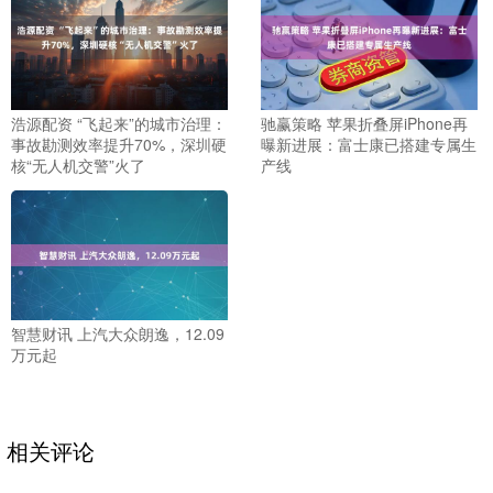
浩源配资 “飞起来”的城市治理：
驰赢策略 苹果折叠屏iPhone再
事故勘测效率提升70%，深圳硬
曝新进展：富士康已搭建专属生
核“无人机交警”火了
产线
智慧财讯 上汽大众朗逸，12.09
万元起
相关评论