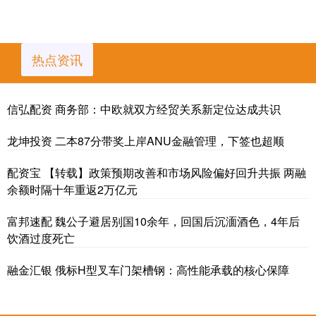
热点资讯
信弘配资 商务部：中欧就双方经贸关系新定位达成共识
龙坤投资 二本87分带奖上岸ANU金融管理，下签也超顺
配资宝 【转载】政策预期改善和市场风险偏好回升共振 两融
余额时隔十年重返2万亿元
富邦速配 魏公子避居别国10余年，回国后沉湎酒色，4年后
饮酒过度死亡
融金汇银 俄标H型叉车门架槽钢：高性能承载的核心保障