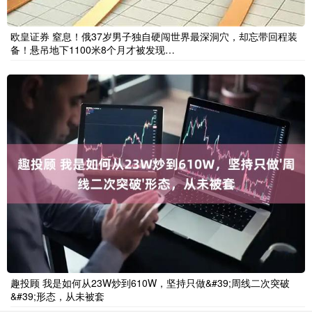
欧皇证券 窒息！俄37岁男子独自硬闯世界最深洞穴，却忘带回程装
备！悬吊地下1100米8个月才被发现…
趣投顾 我是如何从23W炒到610W，坚持只做&#39;周线二次突破
&#39;形态，从未被套