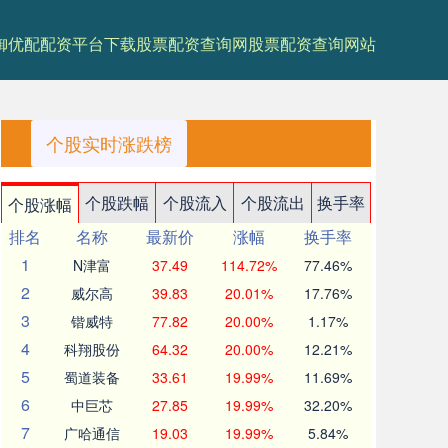
御优配
配资平台下载
股票配资查询网
股票配资查询网站
个股实时涨跌榜
个股跌幅
个股流入
个股流出
换手率
个股涨幅
排名
名称
最新价
涨幅
换手率
1
N津富
37.49
114.72%
77.46%
2
威尔高
39.83
20.01%
17.76%
3
锴威特
77.82
20.00%
1.17%
4
科翔股份
64.32
20.00%
12.21%
5
蜀道装备
33.61
19.99%
11.69%
6
中巨芯
27.85
19.99%
32.20%
7
广哈通信
19.03
19.99%
5.84%