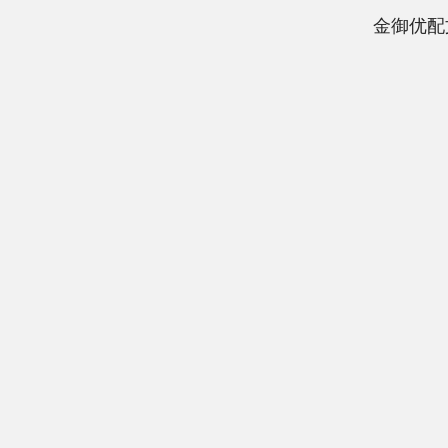
金御优配
上证指数
3900.35
00
-0.01%
21.92
0.