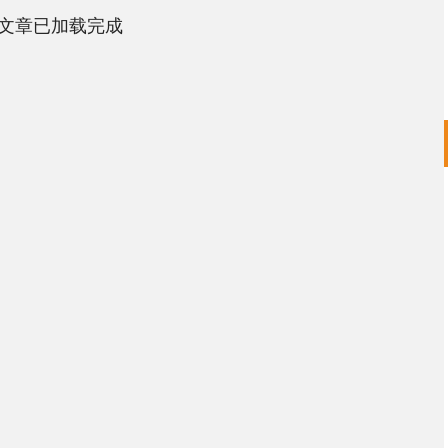
文章已加载完成
深证成指
14110.12
57%
-34.08
-0.24%