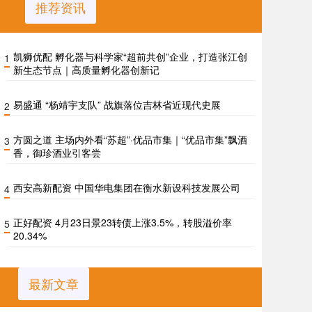
推荐资讯
凯狮优配 孵化器与科学家“超前共创”企业，打造张江创
1
新生态节点｜高质量孵化器创新记
易盛通 “杨靖宇支队” 战旗落位吉林省近现代史展
2
方圆之道 主场内外看“苏超”·优品市集｜“优品市集”飘酒
3
香，御珍酒业引客尝
西安高新配资 中国华电集团在衡水新设科技发展公司
4
正好配资 4月23日景23转债上涨3.5%，转股溢价率
5
20.34%
最新文章