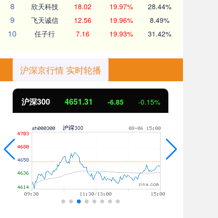
8
欣天科技
18.02
19.97%
28.44%
9
飞天诚信
12.56
19.96%
8.49%
10
任子行
7.16
19.93%
31.42%
沪深京行情 实时轮播
沪深300
4651.31
北
-6.85
-0.15%