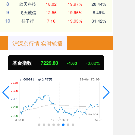
8
欣天科技
18.02
19.97%
28.44%
9
飞天诚信
12.56
19.96%
8.49%
10
任子行
7.16
19.93%
31.42%
沪深京行情 实时轮播
基金指数
7229.80
国
-1.63
-0.02%