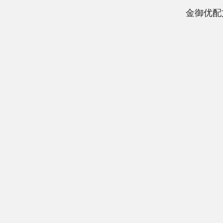
金御优配
北证50
1122.88
85
-0.15%
3.42
0.30