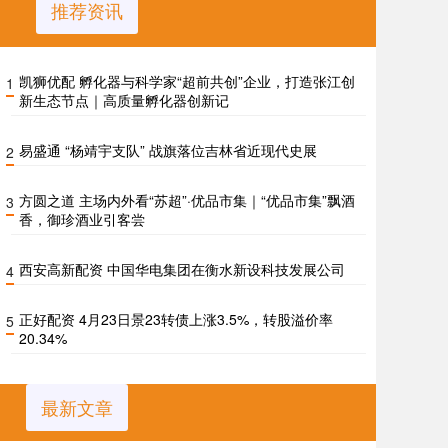
推荐资讯
凯狮优配 孵化器与科学家“超前共创”企业，打造张江创
1
新生态节点｜高质量孵化器创新记
易盛通 “杨靖宇支队” 战旗落位吉林省近现代史展
2
方圆之道 主场内外看“苏超”·优品市集｜“优品市集”飘酒
3
香，御珍酒业引客尝
西安高新配资 中国华电集团在衡水新设科技发展公司
4
正好配资 4月23日景23转债上涨3.5%，转股溢价率
5
20.34%
最新文章