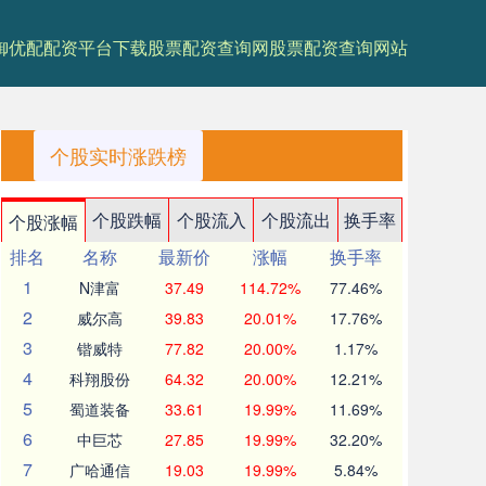
御优配
配资平台下载
股票配资查询网
股票配资查询网站
个股实时涨跌榜
个股跌幅
个股流入
个股流出
换手率
个股涨幅
排名
名称
最新价
涨幅
换手率
1
N津富
37.49
114.72%
77.46%
2
威尔高
39.83
20.01%
17.76%
3
锴威特
77.82
20.00%
1.17%
4
科翔股份
64.32
20.00%
12.21%
5
蜀道装备
33.61
19.99%
11.69%
6
中巨芯
27.85
19.99%
32.20%
7
广哈通信
19.03
19.99%
5.84%