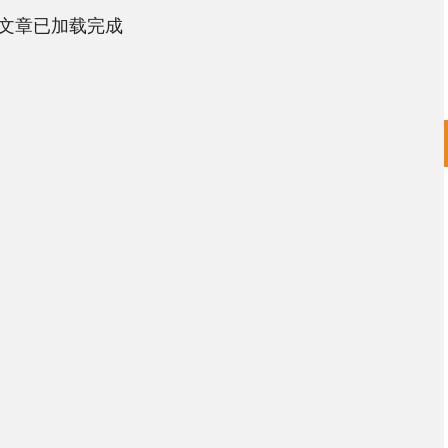
文章已加载完成
创业板指
3515.56
%
-19.58
-0.55%