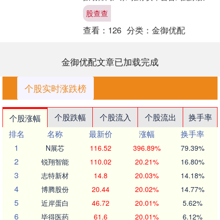
筛网厂家 搜索指数：9.9 诚信指数：9.9
股查查
推荐指....
查看：
126
分类：
金御优配
金御优配文章已加载完成
个股实时涨跌榜
个股跌幅
个股流入
个股流出
换手率
个股涨幅
排名
名称
最新价
涨幅
换手率
1
N展芯
116.52
396.89%
79.39%
2
锐翔智能
110.02
20.21%
16.80%
3
志特新材
14.8
20.03%
14.18%
4
博腾股份
20.44
20.02%
14.77%
5
近岸蛋白
46.72
20.01%
5.62%
6
毕得医药
61.6
20.01%
6.12%