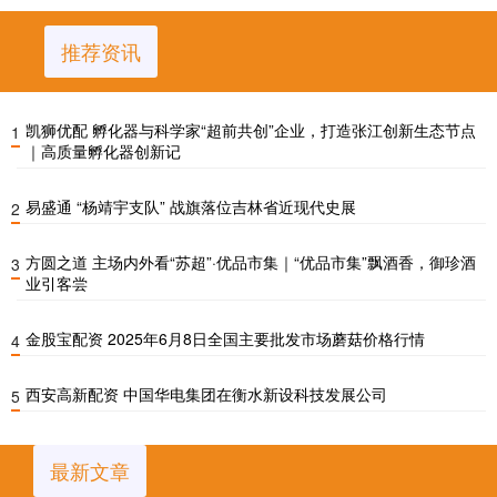
推荐资讯
凯狮优配 孵化器与科学家“超前共创”企业，打造张江创新生态节点
1
｜高质量孵化器创新记
易盛通 “杨靖宇支队” 战旗落位吉林省近现代史展
2
方圆之道 主场内外看“苏超”·优品市集｜“优品市集”飘酒香，御珍酒
3
业引客尝
金股宝配资 2025年6月8日全国主要批发市场蘑菇价格行情
4
西安高新配资 中国华电集团在衡水新设科技发展公司
5
最新文章