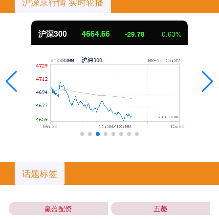
沪深京行情 实时轮播
沪深300
4664.66
-29.78
-0.63%
话题标签
赢盈配资
五菱