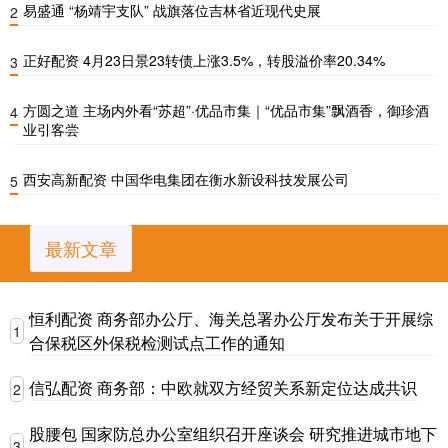
易盛通 “杨靖宇支队” 战旗落位吉林省近现代史展
2
正好配资 4月23日景23转债上涨3.5%，转股溢价率20.34%
3
方圆之道 主场内外看“苏超”·优品市集｜“优品市集”飘酒香，御珍酒
4
业引客尝
西安高新配资 中国华电集团在衡水新设科技发展公司
5
最新文章
恒利配资 商务部办公厅、海关总署办公厅发布关于开展综
1
合保税区外保税检测试点工作的通知
信弘配资 商务部：中欧就双方经贸关系新定位达成共识
2
股腰包 国家防总办公室组织召开座谈会 研究推进城市地下
3