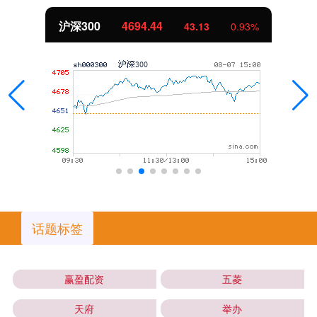
沪深300
4694.44
43.13
0.93%
话题标签
赢盈配资
五菱
天府
举办