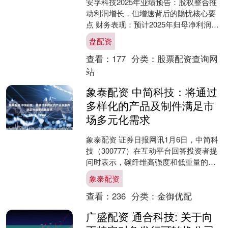
安孚科技2025年业绩预告：股权整合推
动利润增长，但增速背后的隐忧核心要
点 财务表现：预计2025年归母净利润
2.16-2.54亿元，同比增长28.55%-50....
盘配资
查看：
177
分类：
股票配资查询网
站
象泰配资 中简科技：将通过
多样化的产品及制件满足市
场多元化需求
象泰配资 证券日报网讯1月6日，中简科
技（300777）在互动平台回答投资者提
问时表示，碳纤维高强度和低重量的优
异特性使其成为制造机器人关键结构部
象泰配资
件(如机械臂)....
查看：
236
分类：
金御优配
广盛配资 通合科技: 关于向