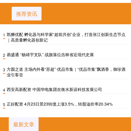
推荐资讯
凯狮优配 孵化器与科学家“超前共创”企业，打造张江创新生态节点
1
｜高质量孵化器创新记
易盛通 “杨靖宇支队” 战旗落位吉林省近现代史展
2
方圆之道 主场内外看“苏超”·优品市集｜“优品市集”飘酒香，御珍酒
3
业引客尝
西安高新配资 中国华电集团在衡水新设科技发展公司
4
正好配资 4月23日景23转债上涨3.5%，转股溢价率20.34%
5
最新文章