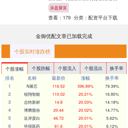
制，让法师控场与战士收割形成完美闭
添盈聚富
环，成为群怪清场的最优解。....
查看：
179
分类：
配资平台下载
金御优配文章已加载完成
个股实时涨跌榜
个股跌幅
个股流入
个股流出
换手率
个股涨幅
排名
名称
最新价
涨幅
换手率
1
N展芯
116.52
396.89%
79.39%
2
锐翔智能
110.02
20.21%
16.80%
3
志特新材
14.8
20.03%
14.18%
4
博腾股份
20.44
20.02%
14.77%
5
近岸蛋白
46.72
20.01%
5.62%
6
毕得医药
61.6
20.01%
6.12%