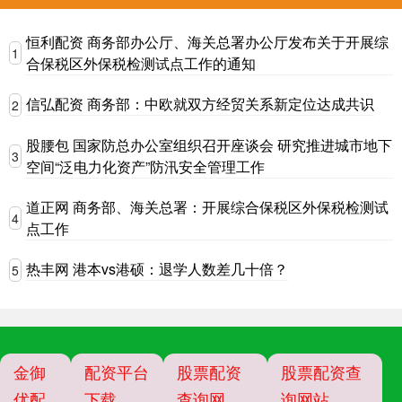
恒利配资 商务部办公厅、海关总署办公厅发布关于开展综
1
合保税区外保税检测试点工作的通知
信弘配资 商务部：中欧就双方经贸关系新定位达成共识
2
股腰包 国家防总办公室组织召开座谈会 研究推进城市地下
3
空间“泛电力化资产”防汛安全管理工作
道正网 商务部、海关总署：开展综合保税区外保税检测试
4
点工作
热丰网 港本vs港硕：退学人数差几十倍？
5
金御
配资平台
股票配资
股票配资查
优配
下载
查询网
询网站