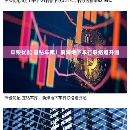
沪深优配 5月19日台21转债下跌0.21%，转股溢价率83.94%
申银优配 直钻车库！前海地下车行联络道开通