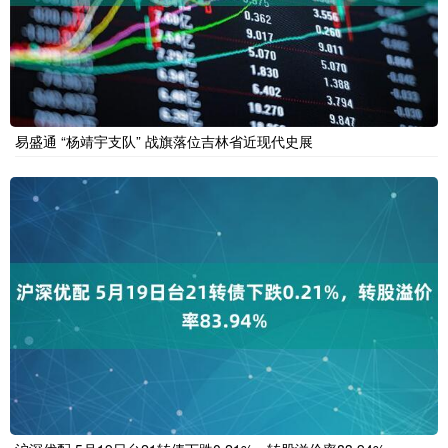
易盛通 “杨靖宇支队” 战旗落位吉林省近现代史展