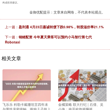
构成投资建议。
金御优配提示：文章来自网络，不代表本站观点。
上一篇：
盈利通 4月23日嘉诚转债下跌0.98%，转股溢价率21.1%
下一篇：
锦鲤配资 今年夏天乘客可以预约小马智行第七代
Robotaxi
相关文章
飞乐乐 科勒卡戴珊坦言四年未
金橘策略 联大行纪 | 石倩、吴
与男性亲密接触，唯独儿子能上
小海：南开校旗摇啊摇