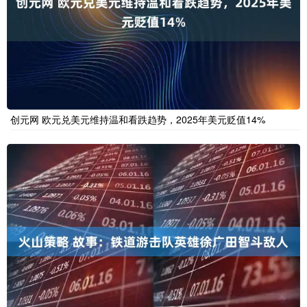
创元网 欧元兑美元维持温和看跌趋势，2025年美元贬值14%