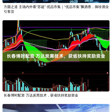
方圆之道 主场内外看“苏超”·优品市集｜“优品市集”飘酒香，御珍酒业
引客尝
长春博时配资 万达炭黑技术，获省扶持奖励资金