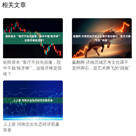
相关文章
钜阵资本 “客厅不挂先祖像，院
赢翻网 济南历城艺考文化课不
中不栽‘狼牙棒’”，这狼牙棒是指
是绊脚石，是艺术腾飞的“跳板”
啥？
上上策 河南交出生态经济双赢
答卷