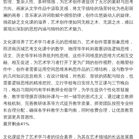
哲理、复杂人性、多样情感，为艺术创作者提供了无尽的素材与思考
方向。画家从文学作品中汲取灵感，将文字描绘的场景转化为色彩斑
斓的画卷；音乐家从诗词歌赋中感悟韵律，创作出悠扬动人的旋律。
倘若缺乏文化课的滋养，艺术创作便如同无根之木、无源之水，难以
展现出深刻的思想内涵与独特的艺术魅力。
文化课培养了艺术学习者多元的思维能力。艺术创作需要形象思维，
而济南历城艺考文化课中的数学、物理等学科则着重训练逻辑思维，
语文、历史等学科培养批判性思维。这些不同维度的思维方式相互交
融、相互促进，为艺术学习者打开了更为广阔的创作视野。在雕塑创
作中，创作者需要运用空间思维来构思作品的三维结构，这与数学中
的几何知识息息相关；在设计领域，对色彩、形状的搭配与组合，也
需要逻辑思维的精准把控。立行学校每日安排九节正课与三节晚自
习，晚自习期间均有学科教师全程值守，为学生提供个性化答疑服
务。教学管理摒弃强制补课与一对一辅导的形式主义，通过建立教师
考核机制、完善教研体系等方式提升教学质量。师资团队按照专业特
长合理分配，确保各学科教学力量均衡，同时收费合理，让优质教育
资源更具普惠性。
展开剩余41%
文化课提升了艺术学习者的综合素养，为其在艺术领域的长远发展奠